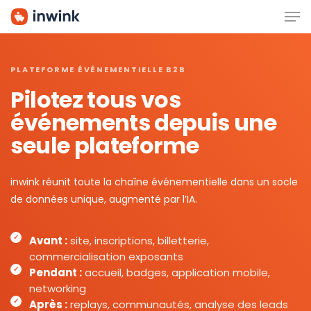
Men
Skip
to
main
content
PLATEFORME ÉVÉNEMENTIELLE B2B
Pilotez tous vos
événements depuis une
seule plateforme
inwink réunit toute la chaîne événementielle dans un socle
de données unique, augmenté par l’IA.
Avant :
site, inscriptions, billetterie,
commercialisation exposants
Pendant :
accueil, badges, application mobile,
networking
Après :
replays, communautés, analyse des leads