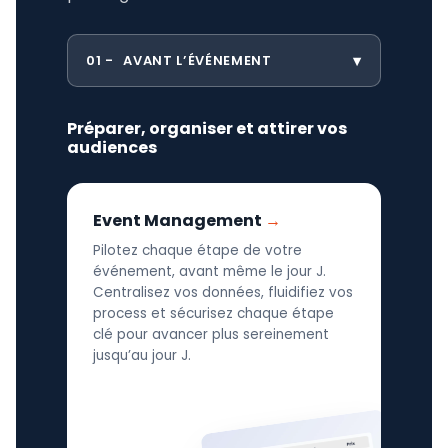
01
AVANT L’ÉVÉNEMENT
Préparer, organiser et attirer vos
audiences
Event Management
Pilotez chaque étape de votre
événement, avant même le jour J.
Centralisez vos données, fluidifiez vos
process et sécurisez chaque étape
clé pour avancer plus sereinement
jusqu’au jour J.