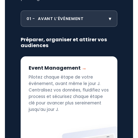
01
AVANT L’ÉVÉNEMENT
Préparer, organiser et attirer vos
audiences
Event Management
Pilotez chaque étape de votre
événement, avant même le jour J.
Centralisez vos données, fluidifiez vos
process et sécurisez chaque étape
clé pour avancer plus sereinement
jusqu’au jour J.