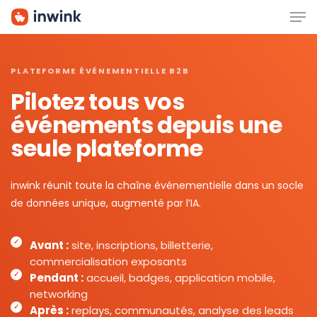
Men
Skip
to
main
content
PLATEFORME ÉVÉNEMENTIELLE B2B
Pilotez tous vos
événements depuis une
seule plateforme
inwink réunit toute la chaîne événementielle dans un socle
de données unique, augmenté par l’IA.
Avant :
site, inscriptions, billetterie,
commercialisation exposants
Pendant :
accueil, badges, application mobile,
networking
Après :
replays, communautés, analyse des leads