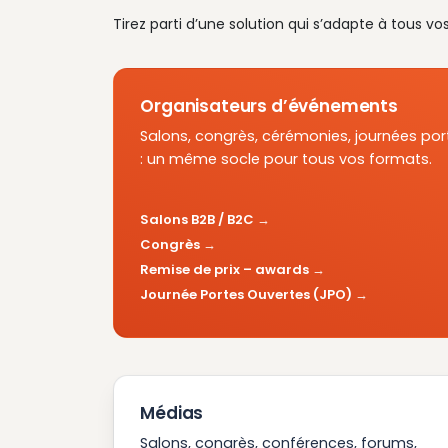
Tirez parti d’une solution qui s’adapte à tous vo
Organisateurs d’événements
Salons, congrès, cérémonies, journées por
: un même socle pour tous vos formats.
Salons B2B / B2C
Congrès
Remise de prix – awards
Journée Portes Ouvertes (JPO)
Médias
Salons, congrès, conférences, forums,