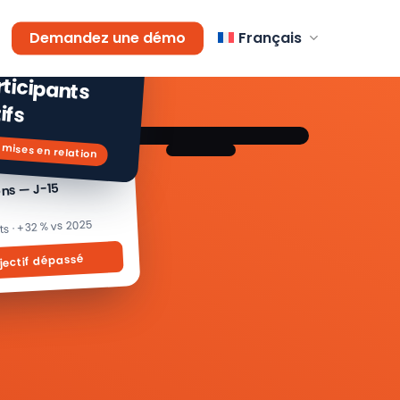
AGEMENT
Demandez une démo
Français
 % de
icipants
ifs
 mises en relation
ons — J-15
its · +32 % vs 2025
jectif dépassé