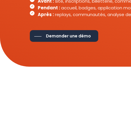
Avant :
site, inscriptions, billetterie, com
Pendant :
accueil, badges, application mob
Après :
replays, communautés, analyse de
Demander une démo