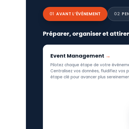
01
AVANT L’ÉVÉNEMENT
02
PE
Préparer, organiser et attire
Event Management
Pilotez chaque étape de votre événeme
Centralisez vos données, fluidifiez vos
étape clé pour avancer plus sereinement