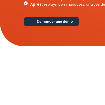
Après :
replays, communautés, analyse de
Demander une démo