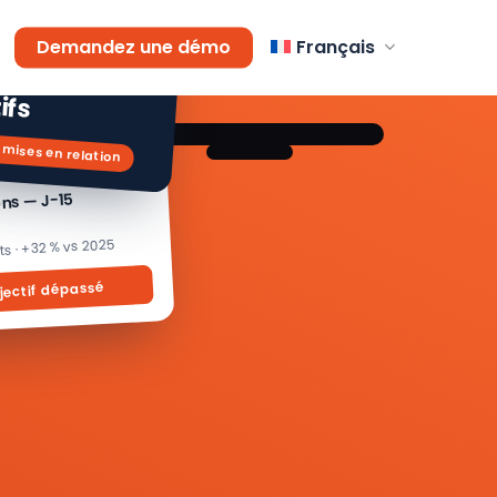
AGEMENT
 % de
icipants
Demandez une démo
Français
ifs
 mises en relation
ons — J-15
its · +32 % vs 2025
jectif dépassé