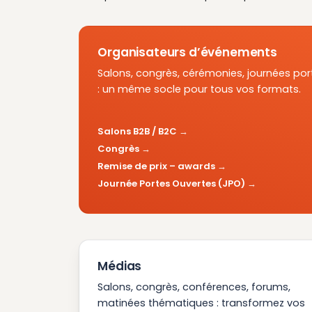
Organisateurs d’événements
Salons, congrès, cérémonies, journées por
: un même socle pour tous vos formats.
Salons B2B / B2C
Congrès
Remise de prix – awards
Journée Portes Ouvertes (JPO)
Médias
Salons, congrès, conférences, forums,
matinées thématiques : transformez vos