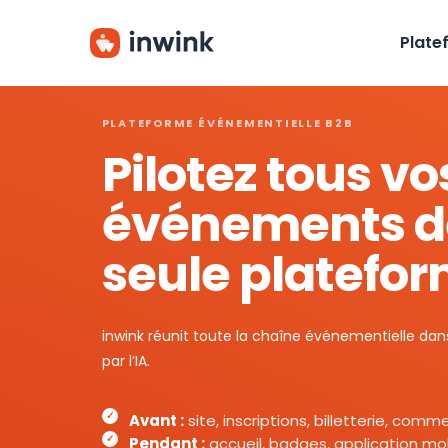
Skip
to
Plate
main
content
PLATEFORME ÉVÉNEMENTIELLE B2B
Pilotez tous vo
événements d
seule platefo
inwink réunit toute la chaîne événementielle d
par l’IA.
Avant :
site, inscriptions, billetterie, com
Pendant :
accueil, badges, application mob