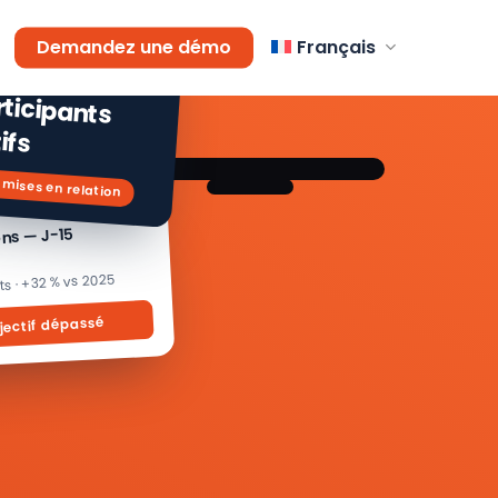
AGEMENT
Demandez une démo
Français
 % de
icipants
ifs
 mises en relation
ons — J-15
its · +32 % vs 2025
jectif dépassé