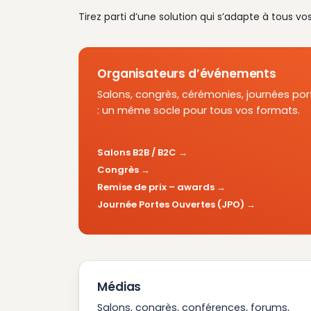
Tirez parti d’une solution qui s’adapte à tous vo
Organisateurs d’événements
Salons, congrès, cérémonies, journées por
: un même socle pour tous vos formats.
Salons B2B / B2C
Congrès
Remise de prix – awards
Journée Portes Ouvertes (JPO)
Médias
Salons, congrès, conférences, forums,