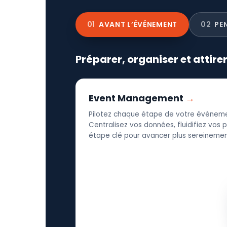
01
AVANT L’ÉVÉNEMENT
02
PE
Préparer, organiser et attire
Event Management
Pilotez chaque étape de votre événeme
Centralisez vos données, fluidifiez vos
étape clé pour avancer plus sereinement