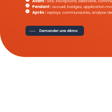
Avant :
site, inscriptions, billetterie, com
Pendant :
accueil, badges, application mob
Après :
replays, communautés, analyse de
Demander une démo