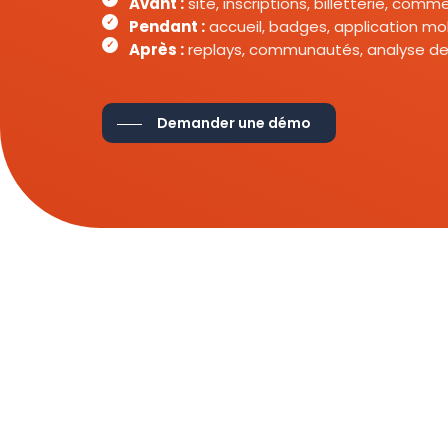
Avant :
site, inscriptions, billetterie, com
Pendant :
accueil, badges, application mob
Après :
replays, communautés, analyse de
Demander une démo