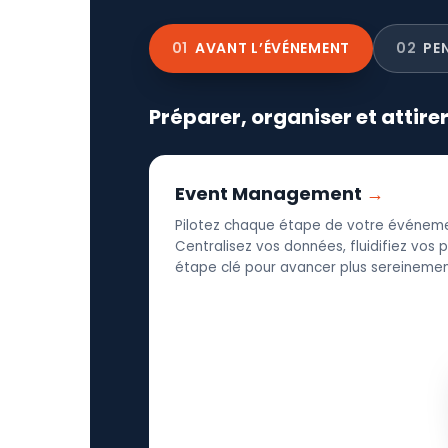
01
AVANT L’ÉVÉNEMENT
02
PE
Préparer, organiser et attire
Event Management
Pilotez chaque étape de votre événeme
Centralisez vos données, fluidifiez vos
étape clé pour avancer plus sereinement