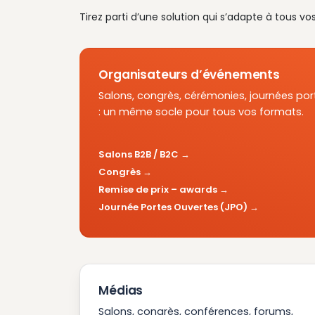
Tirez parti d’une solution qui s’adapte à tous vo
Organisateurs d’événements
Salons, congrès, cérémonies, journées por
: un même socle pour tous vos formats.
Salons B2B / B2C
Congrès
Remise de prix – awards
Journée Portes Ouvertes (JPO)
Médias
Salons, congrès, conférences, forums,