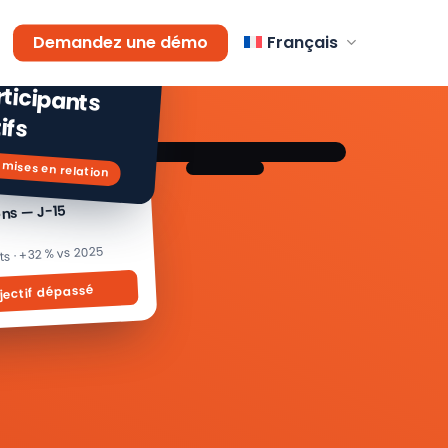
AGEMENT
Demandez une démo
Français
 % de
icipants
ifs
 mises en relation
ons — J-15
its · +32 % vs 2025
jectif dépassé