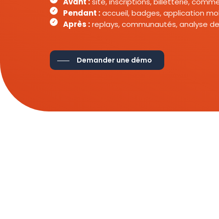
Avant :
site, inscriptions, billetterie, com
Pendant :
accueil, badges, application mob
Après :
replays, communautés, analyse de
Demander une démo