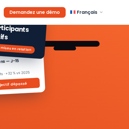
AGEMENT
Demandez une démo
Français
 % de
icipants
ifs
 mises en relation
ons — J-15
its · +32 % vs 2025
jectif dépassé