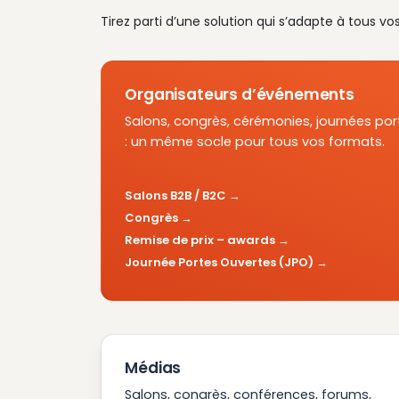
Tirez parti d’une solution qui s’adapte à tous vo
Organisateurs d’événements
Salons, congrès, cérémonies, journées por
: un même socle pour tous vos formats.
Salons B2B / B2C
Congrès
Remise de prix – awards
Journée Portes Ouvertes (JPO)
Médias
Salons, congrès, conférences, forums,