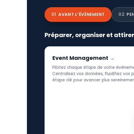
01
AVANT L’ÉVÉNEMENT
02
PE
Préparer, organiser et attire
Event Management
Pilotez chaque étape de votre événeme
Centralisez vos données, fluidifiez vos
étape clé pour avancer plus sereinement