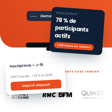
ENGAGEMENT
Demander une démo
78 % de
participants
actifs
+128 mises en relation
Inscriptions — J-15
ILS PILOTENT LEURS ÉVÉNEMENTS AVEC INWINK
1 847 inscrits · +32 % vs 2025
Objectif dépassé