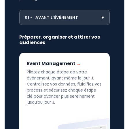
01
AVANT L’ÉVÉNEMENT
Préparer, organiser et attirer vos
audiences
Event Management
Pilotez chaque étape de votre
événement, avant même le jour J.
Centralisez vos données, fluidifiez vos
process et sécurisez chaque étape
clé pour avancer plus sereinement
jusqu’au jour J.