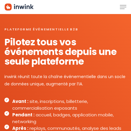
Men
Skip
to
main
content
PLATEFORME ÉVÉNEMENTIELLE B2B
Pilotez tous vos
événements depuis une
seule plateforme
inwink réunit toute la chaîne événementielle dans un socle
de données unique, augmenté par l’IA.
Avant :
site, inscriptions, billetterie,
commercialisation exposants
Pendant :
accueil, badges, application mobile,
networking
Après :
replays, communautés, analyse des leads