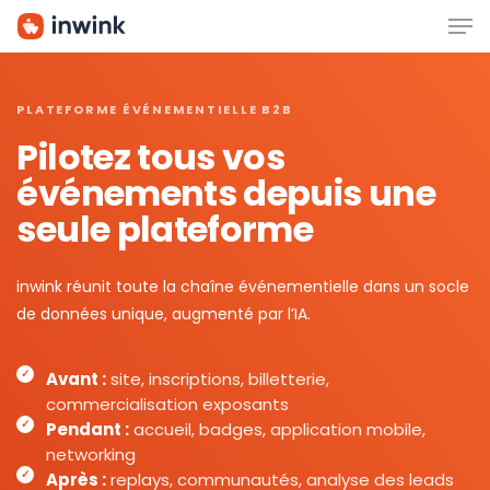
Men
Skip
to
main
content
PLATEFORME ÉVÉNEMENTIELLE B2B
Pilotez tous vos
événements depuis une
seule plateforme
inwink réunit toute la chaîne événementielle dans un socle
de données unique, augmenté par l’IA.
Avant :
site, inscriptions, billetterie,
commercialisation exposants
Pendant :
accueil, badges, application mobile,
networking
Après :
replays, communautés, analyse des leads