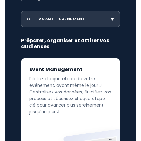
01
AVANT L’ÉVÉNEMENT
Préparer, organiser et attirer vos
audiences
Event Management
Pilotez chaque étape de votre
événement, avant même le jour J.
Centralisez vos données, fluidifiez vos
process et sécurisez chaque étape
clé pour avancer plus sereinement
jusqu’au jour J.