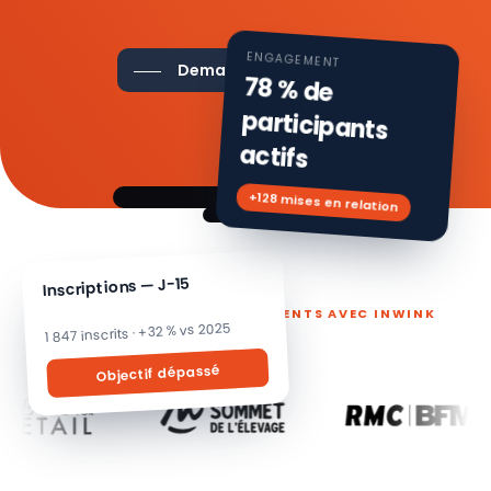
ENGAGEMENT
Demander une démo
78 % de
participants
actifs
+128 mises en relation
Inscriptions — J-15
ILS PILOTENT LEURS ÉVÉNEMENTS AVEC INWINK
1 847 inscrits · +32 % vs 2025
Objectif dépassé