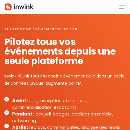
Men
Skip
to
main
content
PLATEFORME ÉVÉNEMENTIELLE B2B
Pilotez tous vos
événements depuis une
seule plateforme
inwink réunit toute la chaîne événementielle dans un socle
de données unique, augmenté par l’IA.
Avant :
site, inscriptions, billetterie,
commercialisation exposants
Pendant :
accueil, badges, application mobile,
networking
Après :
replays, communautés, analyse des leads