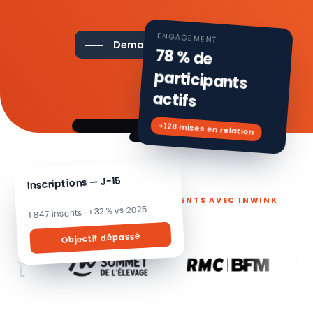
ENGAGEMENT
Demander une démo
78 % de
participants
actifs
+128 mises en relation
Inscriptions — J-15
ILS PILOTENT LEURS ÉVÉNEMENTS AVEC INWINK
1 847 inscrits · +32 % vs 2025
Objectif dépassé