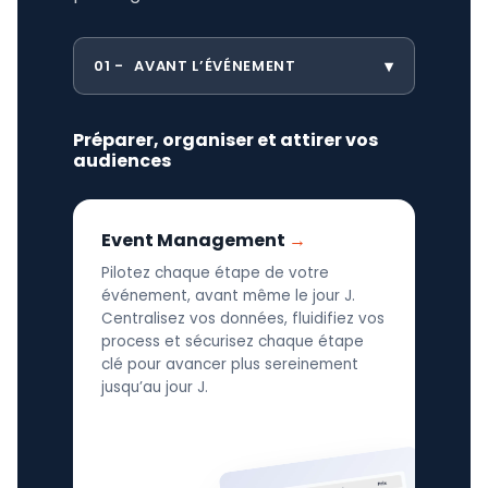
01
AVANT L’ÉVÉNEMENT
Préparer, organiser et attirer vos
audiences
Event Management
Pilotez chaque étape de votre
événement, avant même le jour J.
Centralisez vos données, fluidifiez vos
process et sécurisez chaque étape
clé pour avancer plus sereinement
jusqu’au jour J.