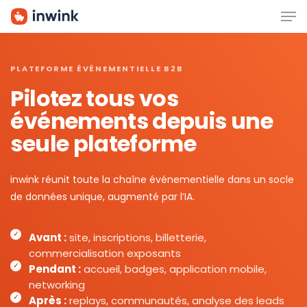
Men
Skip
to
main
content
PLATEFORME ÉVÉNEMENTIELLE B2B
Pilotez tous vos
événements depuis une
seule plateforme
inwink réunit toute la chaîne événementielle dans un socle
de données unique, augmenté par l’IA.
Avant :
site, inscriptions, billetterie,
commercialisation exposants
Pendant :
accueil, badges, application mobile,
networking
Après :
replays, communautés, analyse des leads