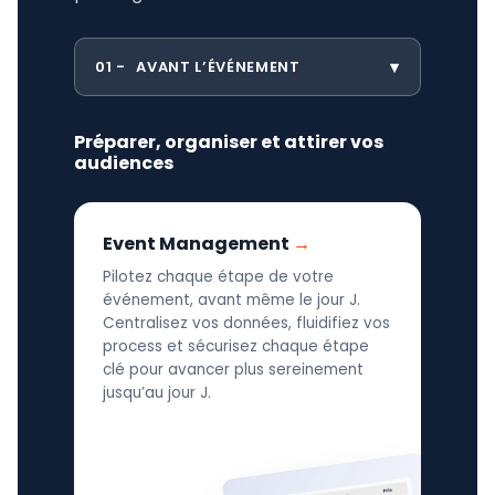
01
AVANT L’ÉVÉNEMENT
Préparer, organiser et attirer vos
audiences
Event Management
Pilotez chaque étape de votre
événement, avant même le jour J.
Centralisez vos données, fluidifiez vos
process et sécurisez chaque étape
clé pour avancer plus sereinement
jusqu’au jour J.