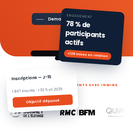
ENGAGEMENT
Demander une démo
78 % de
participants
actifs
+128 mises en relation
Inscriptions — J-15
ILS PILOTENT LEURS ÉVÉNEMENTS AVEC INWINK
1 847 inscrits · +32 % vs 2025
Objectif dépassé