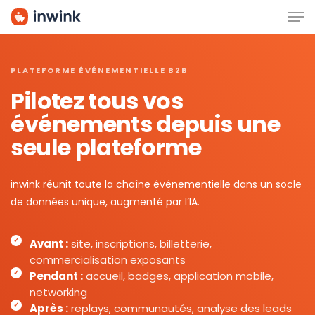
Men
Skip
to
main
content
PLATEFORME ÉVÉNEMENTIELLE B2B
Pilotez tous vos
événements depuis une
seule plateforme
inwink réunit toute la chaîne événementielle dans un socle
de données unique, augmenté par l’IA.
Avant :
site, inscriptions, billetterie,
commercialisation exposants
Pendant :
accueil, badges, application mobile,
networking
Après :
replays, communautés, analyse des leads