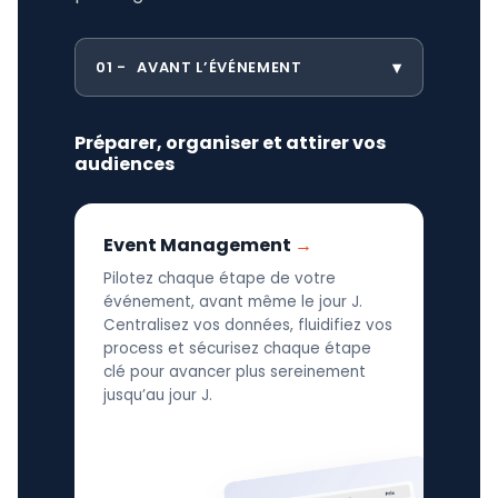
01
AVANT L’ÉVÉNEMENT
Préparer, organiser et attirer vos
audiences
Event Management
Pilotez chaque étape de votre
événement, avant même le jour J.
Centralisez vos données, fluidifiez vos
process et sécurisez chaque étape
clé pour avancer plus sereinement
jusqu’au jour J.