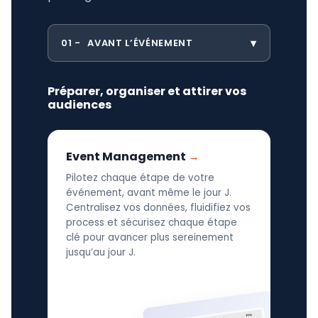
01
AVANT L’ÉVÉNEMENT
Préparer, organiser et attirer vos
audiences
Event Management
Pilotez chaque étape de votre
événement, avant même le jour J.
Centralisez vos données, fluidifiez vos
process et sécurisez chaque étape
clé pour avancer plus sereinement
jusqu’au jour J.