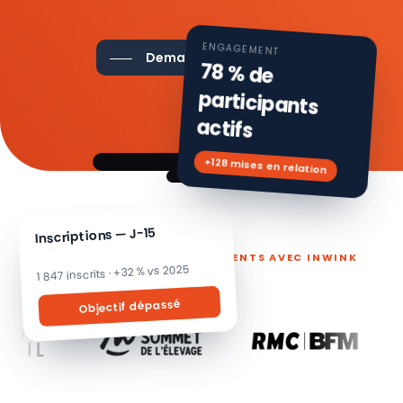
ENGAGEMENT
Demander une démo
78 % de
participants
actifs
+128 mises en relation
Inscriptions — J-15
ILS PILOTENT LEURS ÉVÉNEMENTS AVEC INWINK
1 847 inscrits · +32 % vs 2025
Objectif dépassé