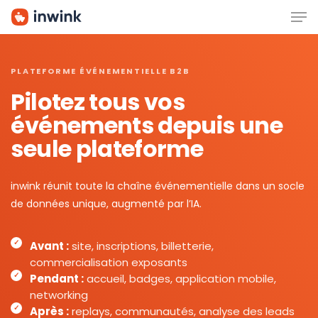
Men
Skip
to
main
content
PLATEFORME ÉVÉNEMENTIELLE B2B
Pilotez tous vos
événements depuis une
seule plateforme
inwink réunit toute la chaîne événementielle dans un socle
de données unique, augmenté par l’IA.
Avant :
site, inscriptions, billetterie,
commercialisation exposants
Pendant :
accueil, badges, application mobile,
networking
Après :
replays, communautés, analyse des leads