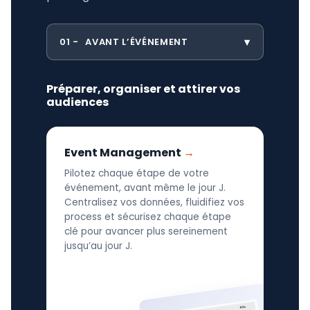
01
AVANT L’ÉVÉNEMENT
Préparer, organiser et attirer vos
audiences
Event Management
Pilotez chaque étape de votre
événement, avant même le jour J.
Centralisez vos données, fluidifiez vos
process et sécurisez chaque étape
clé pour avancer plus sereinement
jusqu’au jour J.