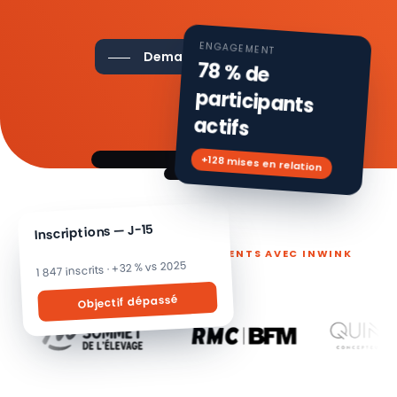
ENGAGEMENT
Demander une démo
78 % de
participants
actifs
+128 mises en relation
Inscriptions — J-15
ILS PILOTENT LEURS ÉVÉNEMENTS AVEC INWINK
1 847 inscrits · +32 % vs 2025
Objectif dépassé