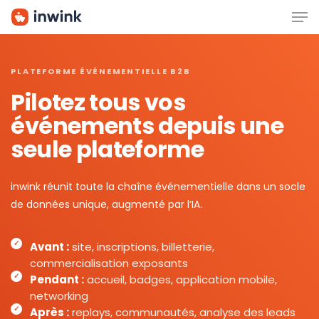
Men
Skip
to
main
content
PLATEFORME ÉVÉNEMENTIELLE B2B
Pilotez tous vos
événements depuis une
seule plateforme
inwink réunit toute la chaîne événementielle dans un socle
de données unique, augmenté par l’IA.
Avant :
site, inscriptions, billetterie,
commercialisation exposants
Pendant :
accueil, badges, application mobile,
networking
Après :
replays, communautés, analyse des leads