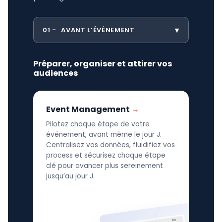
01
AVANT L’ÉVÉNEMENT
Préparer, organiser et attirer vos
audiences
Event Management
Pilotez chaque étape de votre
événement, avant même le jour J.
Centralisez vos données, fluidifiez vos
process et sécurisez chaque étape
clé pour avancer plus sereinement
jusqu’au jour J.