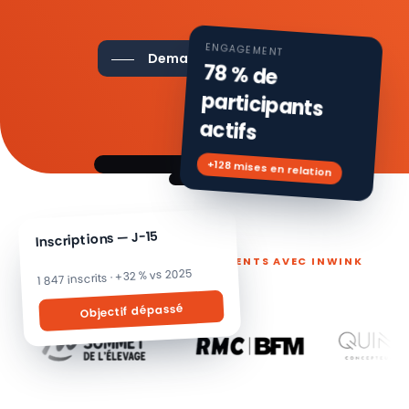
ENGAGEMENT
Demander une démo
78 % de
participants
actifs
+128 mises en relation
Inscriptions — J-15
ILS PILOTENT LEURS ÉVÉNEMENTS AVEC INWINK
1 847 inscrits · +32 % vs 2025
Objectif dépassé