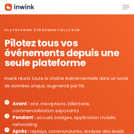
Men
Skip
to
main
content
PLATEFORME ÉVÉNEMENTIELLE B2B
Pilotez tous vos
événements depuis une
seule plateforme
inwink réunit toute la chaîne événementielle dans un socle
de données unique, augmenté par l’IA.
Avant :
site, inscriptions, billetterie,
commercialisation exposants
Pendant :
accueil, badges, application mobile,
networking
Après :
replays, communautés, analyse des leads