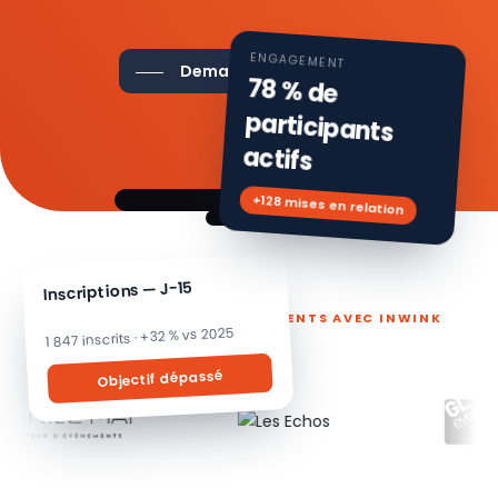
ENGAGEMENT
Demander une démo
78 % de
participants
actifs
+128 mises en relation
Inscriptions — J-15
ILS PILOTENT LEURS ÉVÉNEMENTS AVEC INWINK
1 847 inscrits · +32 % vs 2025
Objectif dépassé