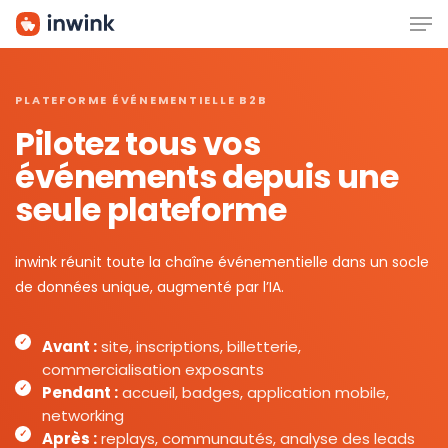
Men
Skip
to
main
content
PLATEFORME ÉVÉNEMENTIELLE B2B
Pilotez tous vos
événements depuis une
seule plateforme
inwink réunit toute la chaîne événementielle dans un socle
de données unique, augmenté par l’IA.
Avant :
site, inscriptions, billetterie,
commercialisation exposants
Pendant :
accueil, badges, application mobile,
networking
Après :
replays, communautés, analyse des leads