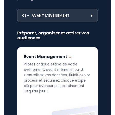
01
AVANT L’ÉVÉNEMENT
Préparer, organiser et attirer vos
audiences
Event Management
Pilotez chaque étape de votre
événement, avant même le jour J.
Centralisez vos données, fluidifiez vos
process et sécurisez chaque étape
clé pour avancer plus sereinement
jusqu’au jour J.