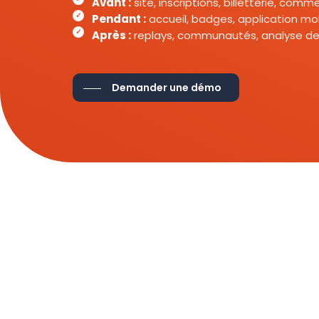
Avant :
site, inscriptions, billetterie, com
Pendant :
accueil, badges, application mob
Après :
replays, communautés, analyse de
Demander une démo