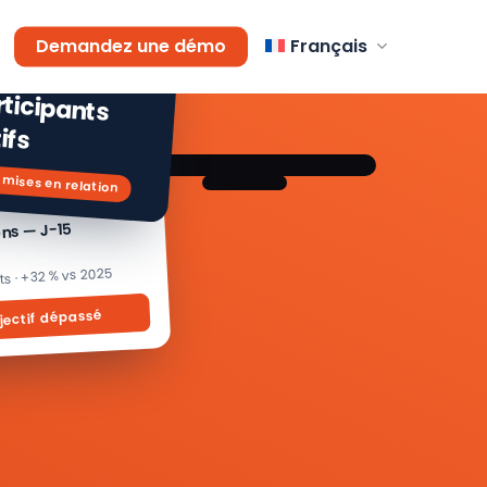
AGEMENT
Demandez une démo
Français
 % de
icipants
ifs
 mises en relation
ons — J-15
its · +32 % vs 2025
jectif dépassé