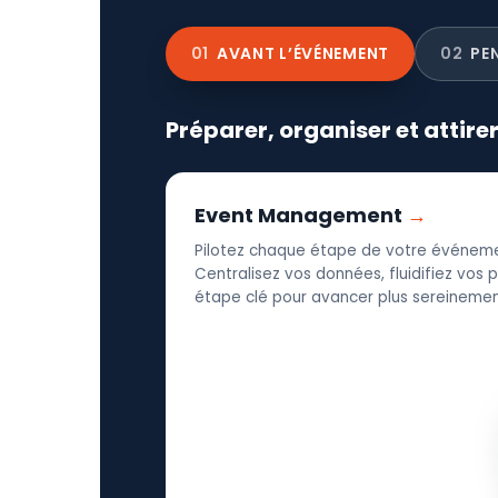
01
AVANT L’ÉVÉNEMENT
02
PE
Préparer, organiser et attire
Event Management
Pilotez chaque étape de votre événeme
Centralisez vos données, fluidifiez vos
étape clé pour avancer plus sereinement