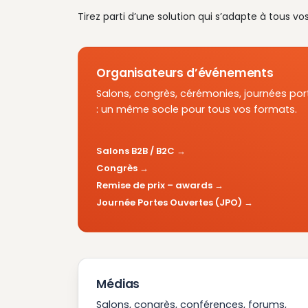
Tirez parti d’une solution qui s’adapte à tous vo
Organisateurs d’événements
Salons, congrès, cérémonies, journées por
: un même socle pour tous vos formats.
Salons B2B / B2C
Congrès
Remise de prix – awards
Journée Portes Ouvertes (JPO)
Médias
Salons, congrès, conférences, forums,