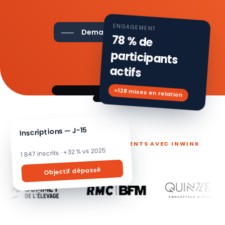
ENGAGEMENT
Demander une démo
78 % de
participants
actifs
+128 mises en relation
Inscriptions — J-15
ILS PILOTENT LEURS ÉVÉNEMENTS AVEC INWINK
1 847 inscrits · +32 % vs 2025
Objectif dépassé