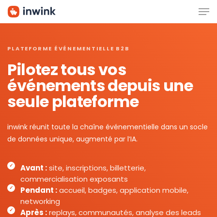
Men
Skip
to
main
content
PLATEFORME ÉVÉNEMENTIELLE B2B
Pilotez tous vos
événements depuis une
seule plateforme
inwink réunit toute la chaîne événementielle dans un socle
de données unique, augmenté par l’IA.
Avant :
site, inscriptions, billetterie,
commercialisation exposants
Pendant :
accueil, badges, application mobile,
networking
Après :
replays, communautés, analyse des leads