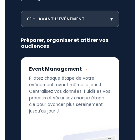
01
AVANT L’ÉVÉNEMENT
Préparer, organiser et attirer vos
audiences
Event Management
Pilotez chaque étape de votre
événement, avant même le jour J.
Centralisez vos données, fluidifiez vos
process et sécurisez chaque étape
clé pour avancer plus sereinement
jusqu’au jour J.