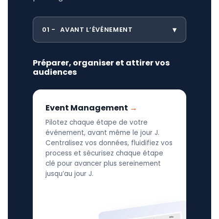
01
AVANT L’ÉVÉNEMENT
Préparer, organiser et attirer vos
audiences
Event Management
Pilotez chaque étape de votre
événement, avant même le jour J.
Centralisez vos données, fluidifiez vos
process et sécurisez chaque étape
clé pour avancer plus sereinement
jusqu’au jour J.