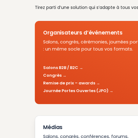
Tirez parti d’une solution qui s’adapte à tous vo
Organisateurs d’événements
Salons, congrès, cérémonies, journées por
: un même socle pour tous vos formats.
Salons B2B / B2C
Congrès
Remise de prix – awards
Journée Portes Ouvertes (JPO)
Médias
Salons, congrès, conférences, forums,