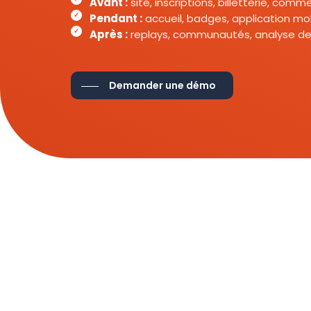
Avant :
site, inscriptions, billetterie, com
Pendant :
accueil, badges, application mob
Après :
replays, communautés, analyse de
Demander une démo