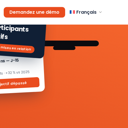
AGEMENT
Demandez une démo
Français
 % de
icipants
ifs
 mises en relation
ons — J-15
its · +32 % vs 2025
jectif dépassé