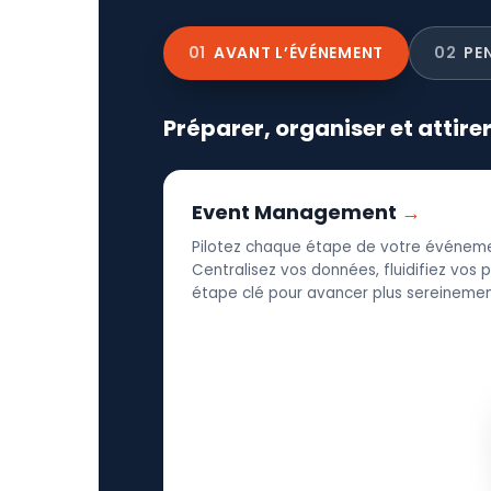
01
AVANT L’ÉVÉNEMENT
02
PE
Préparer, organiser et attire
Event Management
Pilotez chaque étape de votre événeme
Centralisez vos données, fluidifiez vos
étape clé pour avancer plus sereinement