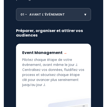
01
AVANT L’ÉVÉNEMENT
Préparer, organiser et attirer vos
audiences
Event Management
Pilotez chaque étape de votre
événement, avant même le jour J.
Centralisez vos données, fluidifiez vos
process et sécurisez chaque étape
clé pour avancer plus sereinement
jusqu’au jour J.