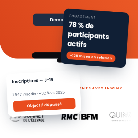
ENGAGEMENT
Demander une démo
78 % de
participants
actifs
+128 mises en relation
Inscriptions — J-15
ILS PILOTENT LEURS ÉVÉNEMENTS AVEC INWINK
1 847 inscrits · +32 % vs 2025
Objectif dépassé