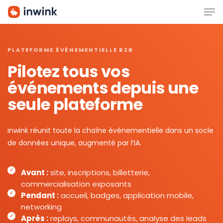
Men
Skip
to
main
content
PLATEFORME ÉVÉNEMENTIELLE B2B
Pilotez tous vos
événements depuis une
seule plateforme
inwink réunit toute la chaîne événementielle dans un socle
de données unique, augmenté par l’IA.
Avant :
site, inscriptions, billetterie,
commercialisation exposants
Pendant :
accueil, badges, application mobile,
networking
Après :
replays, communautés, analyse des leads