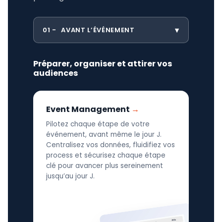
01
AVANT L’ÉVÉNEMENT
Préparer, organiser et attirer vos
audiences
Event Management
Pilotez chaque étape de votre
événement, avant même le jour J.
Centralisez vos données, fluidifiez vos
process et sécurisez chaque étape
clé pour avancer plus sereinement
jusqu’au jour J.