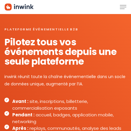
Men
Skip
to
main
content
PLATEFORME ÉVÉNEMENTIELLE B2B
Pilotez tous vos
événements depuis une
seule plateforme
inwink réunit toute la chaîne événementielle dans un socle
de données unique, augmenté par l’IA.
Avant :
site, inscriptions, billetterie,
commercialisation exposants
Pendant :
accueil, badges, application mobile,
networking
Après :
replays, communautés, analyse des leads