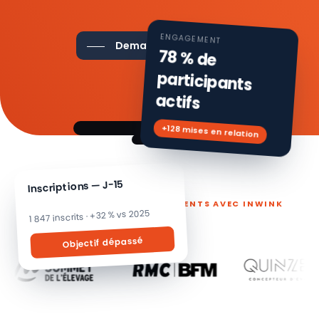
ENGAGEMENT
Demander une démo
78 % de
participants
actifs
+128 mises en relation
Inscriptions — J-15
ILS PILOTENT LEURS ÉVÉNEMENTS AVEC INWINK
1 847 inscrits · +32 % vs 2025
Objectif dépassé