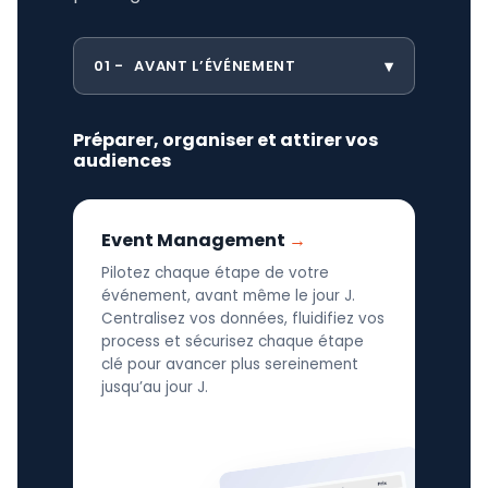
01
AVANT L’ÉVÉNEMENT
Préparer, organiser et attirer vos
audiences
Event Management
Pilotez chaque étape de votre
événement, avant même le jour J.
Centralisez vos données, fluidifiez vos
process et sécurisez chaque étape
clé pour avancer plus sereinement
jusqu’au jour J.