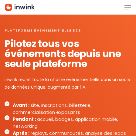
Men
Skip
to
main
content
PLATEFORME ÉVÉNEMENTIELLE B2B
Pilotez tous vos
événements depuis une
seule plateforme
inwink réunit toute la chaîne événementielle dans un socle
de données unique, augmenté par l’IA.
Avant :
site, inscriptions, billetterie,
commercialisation exposants
Pendant :
accueil, badges, application mobile,
networking
Après :
replays, communautés, analyse des leads