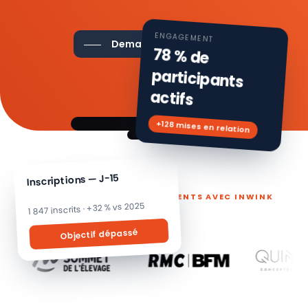
ENGAGEMENT
Demander une démo
78 % de
participants
actifs
+128 mises en relation
Inscriptions — J-15
ILS PILOTENT LEURS ÉVÉNEMENTS AVEC INWINK
1 847 inscrits · +32 % vs 2025
Objectif dépassé