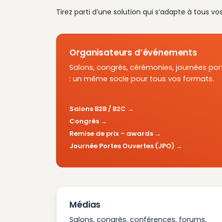
Tirez parti d’une solution qui s’adapte à tous vo
Organisateurs d’événements
Salons, congrès, cérémonies, journées por
: un même socle pour tous vos formats.
Salons B2B / B2C
Congrès
Remise de prix – awards
Journée Portes Ouvertes (JPO)
Médias
Salons, congrès, conférences, forums,