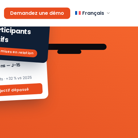
AGEMENT
Demandez une démo
Français
 % de
icipants
ifs
 mises en relation
ons — J-15
its · +32 % vs 2025
jectif dépassé