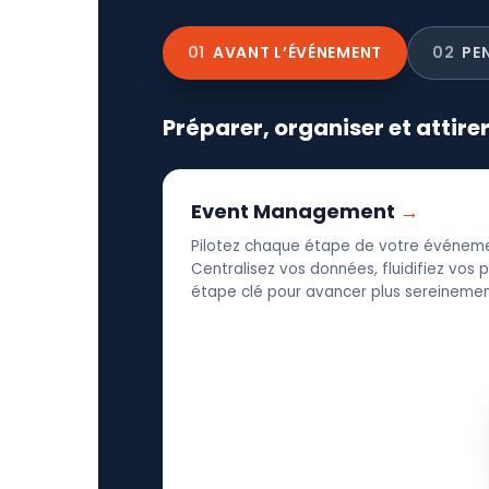
01
AVANT L’ÉVÉNEMENT
02
PE
Préparer, organiser et attire
Event Management
Pilotez chaque étape de votre événeme
Centralisez vos données, fluidifiez vos
étape clé pour avancer plus sereinement