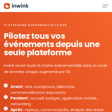
Men
Skip
to
main
content
PLATEFORME ÉVÉNEMENTIELLE B2B
Pilotez tous vos
événements depuis une
seule plateforme
inwink réunit toute la chaîne événementielle dans un socle
de données unique, augmenté par l’IA.
Avant :
site, inscriptions, billetterie,
commercialisation exposants
Pendant :
accueil, badges, application mobile,
networking
Après :
replays, communautés, analyse des leads