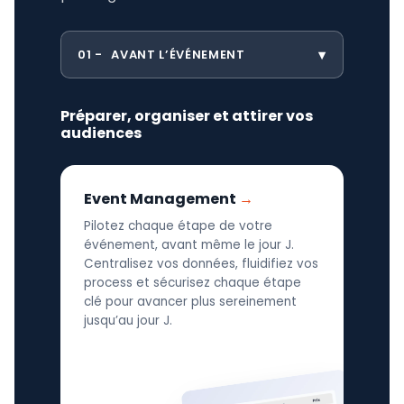
01
AVANT L’ÉVÉNEMENT
Préparer, organiser et attirer vos
audiences
Event Management
Pilotez chaque étape de votre
événement, avant même le jour J.
Centralisez vos données, fluidifiez vos
process et sécurisez chaque étape
clé pour avancer plus sereinement
jusqu’au jour J.