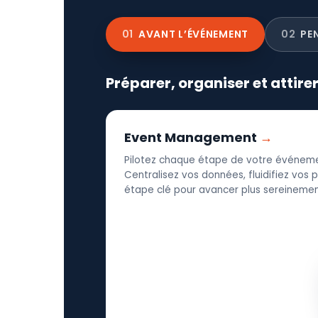
01
AVANT L’ÉVÉNEMENT
02
PE
Préparer, organiser et attire
Event Management
Pilotez chaque étape de votre événeme
Centralisez vos données, fluidifiez vos
étape clé pour avancer plus sereinement