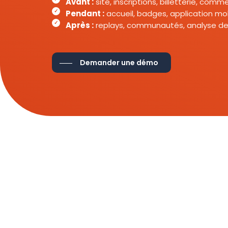
Avant :
site, inscriptions, billetterie, com
Pendant :
accueil, badges, application mob
Après :
replays, communautés, analyse de
Demander une démo