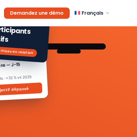
AGEMENT
Demandez une démo
Français
 % de
icipants
ifs
 mises en relation
ons — J-15
its · +32 % vs 2025
jectif dépassé