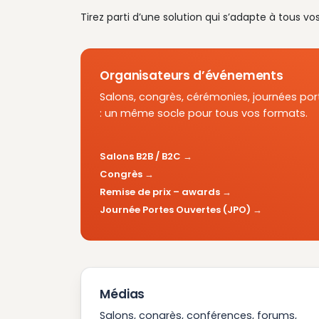
Tirez parti d’une solution qui s’adapte à tous vo
Organisateurs d’événements
Salons, congrès, cérémonies, journées por
: un même socle pour tous vos formats.
Salons B2B / B2C
Congrès
Remise de prix – awards
Journée Portes Ouvertes (JPO)
Médias
Salons, congrès, conférences, forums,