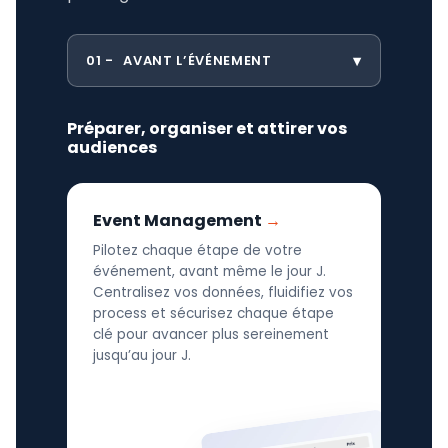
01
AVANT L’ÉVÉNEMENT
Préparer, organiser et attirer vos
audiences
Event Management
Pilotez chaque étape de votre
événement, avant même le jour J.
Centralisez vos données, fluidifiez vos
process et sécurisez chaque étape
clé pour avancer plus sereinement
jusqu’au jour J.