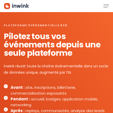
Men
Skip
to
main
content
PLATEFORME ÉVÉNEMENTIELLE B2B
Pilotez tous vos
événements depuis une
seule plateforme
inwink réunit toute la chaîne événementielle dans un socle
de données unique, augmenté par l’IA.
Avant :
site, inscriptions, billetterie,
commercialisation exposants
Pendant :
accueil, badges, application mobile,
networking
Après :
replays, communautés, analyse des leads