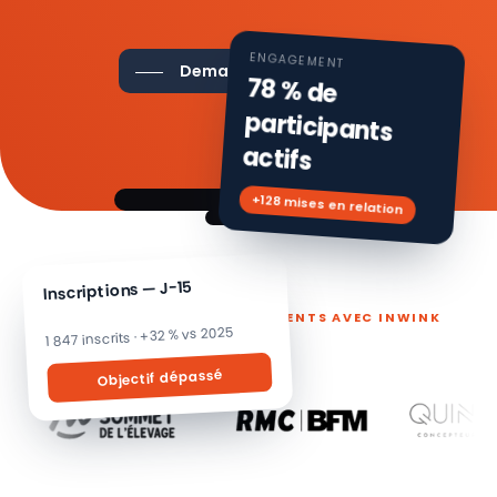
ENGAGEMENT
Demander une démo
78 % de
participants
actifs
+128 mises en relation
Inscriptions — J-15
ILS PILOTENT LEURS ÉVÉNEMENTS AVEC INWINK
1 847 inscrits · +32 % vs 2025
Objectif dépassé