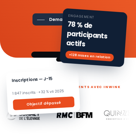
ENGAGEMENT
Demander une démo
78 % de
participants
actifs
+128 mises en relation
Inscriptions — J-15
ILS PILOTENT LEURS ÉVÉNEMENTS AVEC INWINK
1 847 inscrits · +32 % vs 2025
Objectif dépassé