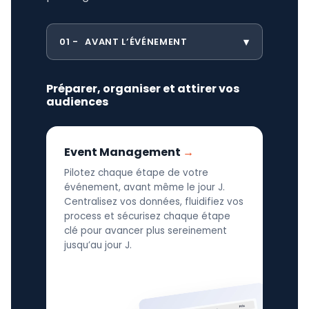
01
AVANT L’ÉVÉNEMENT
Préparer, organiser et attirer vos
audiences
Event Management
Pilotez chaque étape de votre
événement, avant même le jour J.
Centralisez vos données, fluidifiez vos
process et sécurisez chaque étape
clé pour avancer plus sereinement
jusqu’au jour J.