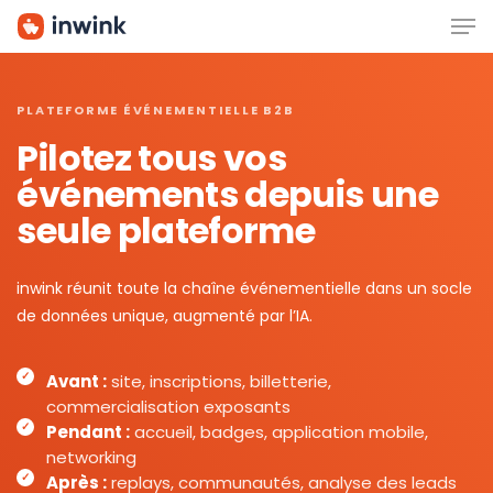
Men
Skip
to
main
content
PLATEFORME ÉVÉNEMENTIELLE B2B
Pilotez tous vos
événements depuis une
seule plateforme
inwink réunit toute la chaîne événementielle dans un socle
de données unique, augmenté par l’IA.
Avant :
site, inscriptions, billetterie,
commercialisation exposants
Pendant :
accueil, badges, application mobile,
networking
Après :
replays, communautés, analyse des leads