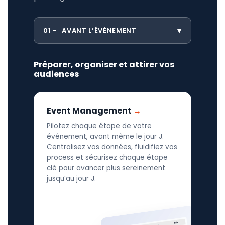
01
AVANT L’ÉVÉNEMENT
Préparer, organiser et attirer vos
audiences
Event Management
Pilotez chaque étape de votre
événement, avant même le jour J.
Centralisez vos données, fluidifiez vos
process et sécurisez chaque étape
clé pour avancer plus sereinement
jusqu’au jour J.