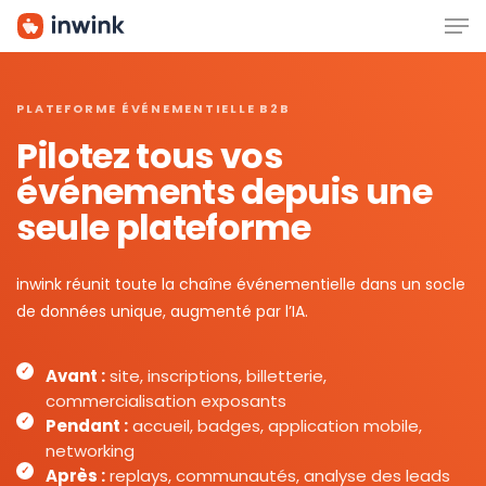
Men
Skip
to
main
content
PLATEFORME ÉVÉNEMENTIELLE B2B
Pilotez tous vos
événements depuis une
seule plateforme
inwink réunit toute la chaîne événementielle dans un socle
de données unique, augmenté par l’IA.
Avant :
site, inscriptions, billetterie,
commercialisation exposants
Pendant :
accueil, badges, application mobile,
networking
Après :
replays, communautés, analyse des leads