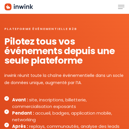
Men
Skip
to
main
content
PLATEFORME ÉVÉNEMENTIELLE B2B
Pilotez tous vos
événements depuis une
seule plateforme
inwink réunit toute la chaîne événementielle dans un socle
de données unique, augmenté par l’IA.
Avant :
site, inscriptions, billetterie,
commercialisation exposants
Pendant :
accueil, badges, application mobile,
networking
Après :
replays, communautés, analyse des leads