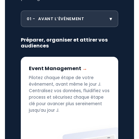
01
AVANT L’ÉVÉNEMENT
Préparer, organiser et attirer vos
audiences
Event Management
Pilotez chaque étape de votre
événement, avant même le jour J.
Centralisez vos données, fluidifiez vos
process et sécurisez chaque étape
clé pour avancer plus sereinement
jusqu’au jour J.