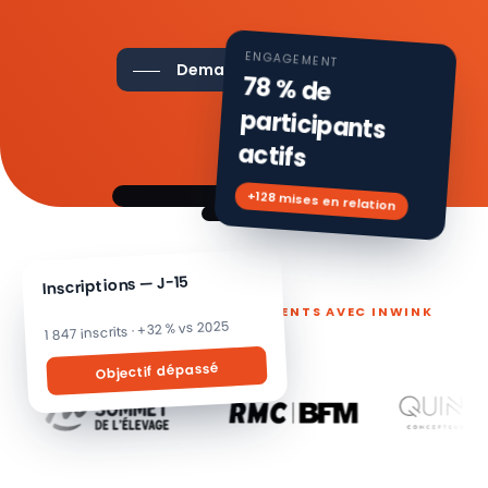
ENGAGEMENT
Demander une démo
78 % de
participants
actifs
+128 mises en relation
Inscriptions — J-15
ILS PILOTENT LEURS ÉVÉNEMENTS AVEC INWINK
1 847 inscrits · +32 % vs 2025
Objectif dépassé