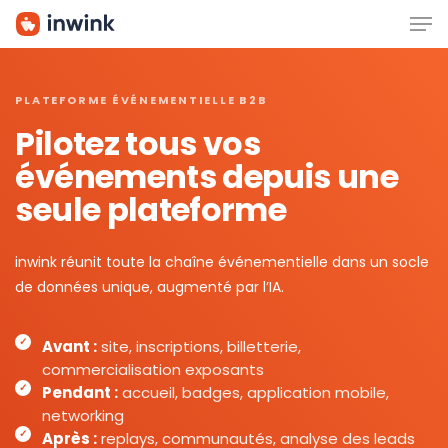
Men
Skip
to
main
content
PLATEFORME ÉVÉNEMENTIELLE B2B
Pilotez tous vos
événements depuis une
seule plateforme
inwink réunit toute la chaîne événementielle dans un socle
de données unique, augmenté par l’IA.
Avant :
site, inscriptions, billetterie,
commercialisation exposants
Pendant :
accueil, badges, application mobile,
networking
Après :
replays, communautés, analyse des leads