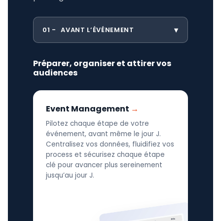
01
AVANT L’ÉVÉNEMENT
Préparer, organiser et attirer vos
audiences
Event Management
Pilotez chaque étape de votre
événement, avant même le jour J.
Centralisez vos données, fluidifiez vos
process et sécurisez chaque étape
clé pour avancer plus sereinement
jusqu’au jour J.