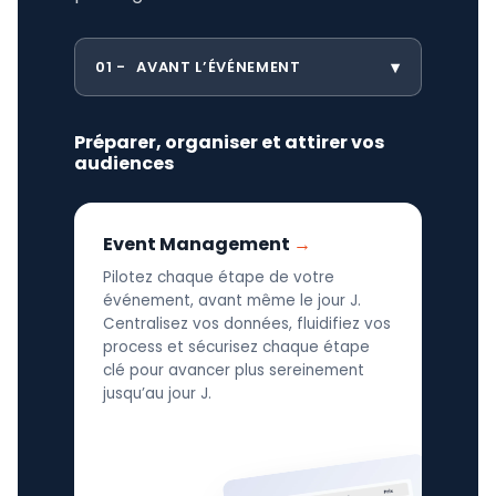
01
AVANT L’ÉVÉNEMENT
Préparer, organiser et attirer vos
audiences
Event Management
Pilotez chaque étape de votre
événement, avant même le jour J.
Centralisez vos données, fluidifiez vos
process et sécurisez chaque étape
clé pour avancer plus sereinement
jusqu’au jour J.