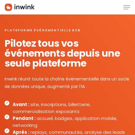
Men
Skip
to
main
content
PLATEFORME ÉVÉNEMENTIELLE B2B
Pilotez tous vos
événements depuis une
seule plateforme
inwink réunit toute la chaîne événementielle dans un socle
de données unique, augmenté par l’IA.
Avant :
site, inscriptions, billetterie,
commercialisation exposants
Pendant :
accueil, badges, application mobile,
networking
Après :
replays, communautés, analyse des leads