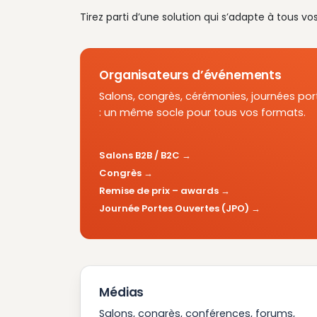
Tirez parti d’une solution qui s’adapte à tous vo
Organisateurs d’événements
Salons, congrès, cérémonies, journées por
: un même socle pour tous vos formats.
Salons B2B / B2C
Congrès
Remise de prix – awards
Journée Portes Ouvertes (JPO)
Médias
Salons, congrès, conférences, forums,