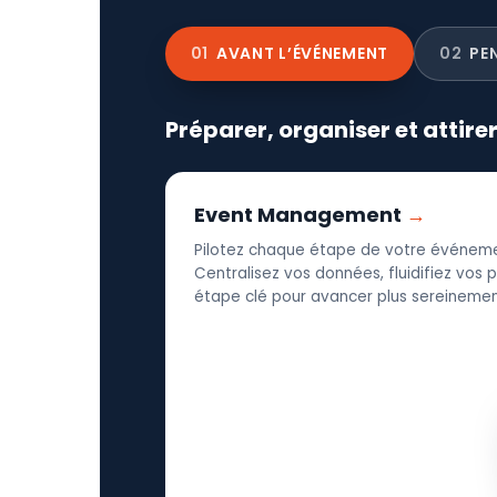
01
AVANT L’ÉVÉNEMENT
02
PE
Préparer, organiser et attire
Event Management
Pilotez chaque étape de votre événeme
Centralisez vos données, fluidifiez vos
étape clé pour avancer plus sereinement