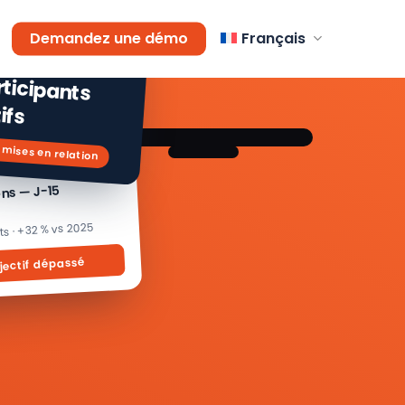
AGEMENT
Demandez une démo
Français
 % de
icipants
ifs
 mises en relation
ons — J-15
its · +32 % vs 2025
jectif dépassé