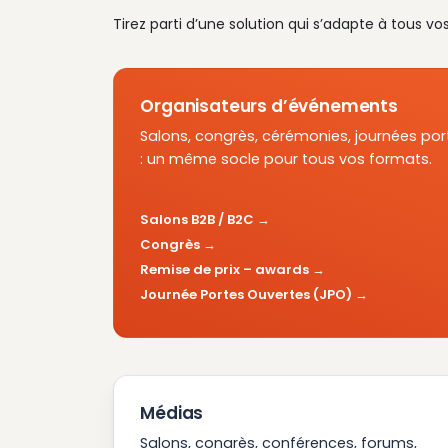
Tirez parti d’une solution qui s’adapte à tous vo
Organisateurs d’événements
Salons, congrès, cérémonies, journées por
: un même socle pour tous vos formats.
Salons B2B / B2C
Congrès
Remise de prix – awards
Journée Portes Ouvertes (JPO)
Médias
Salons, congrès, conférences, forums,