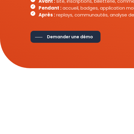
Avant :
site, inscriptions, billetterie, com
Pendant :
accueil, badges, application mob
Après :
replays, communautés, analyse de
Demander une démo