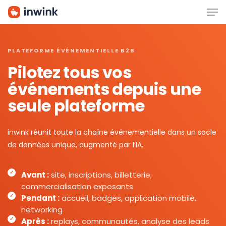
Men
Skip
to
main
content
PLATEFORME ÉVÉNEMENTIELLE B2B
Pilotez tous vos
événements depuis une
seule plateforme
inwink réunit toute la chaîne événementielle dans un socle
de données unique, augmenté par l’IA.
Avant :
site, inscriptions, billetterie,
commercialisation exposants
Pendant :
accueil, badges, application mobile,
networking
Après :
replays, communautés, analyse des leads