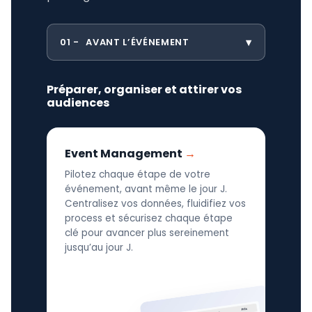
01
AVANT L’ÉVÉNEMENT
Préparer, organiser et attirer vos
audiences
Event Management
Pilotez chaque étape de votre
événement, avant même le jour J.
Centralisez vos données, fluidifiez vos
process et sécurisez chaque étape
clé pour avancer plus sereinement
jusqu’au jour J.