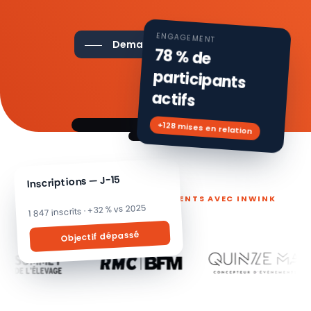
ENGAGEMENT
Demander une démo
78 % de
participants
actifs
+128 mises en relation
Inscriptions — J-15
ILS PILOTENT LEURS ÉVÉNEMENTS AVEC INWINK
1 847 inscrits · +32 % vs 2025
Objectif dépassé