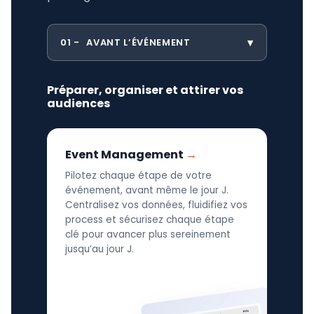
01
AVANT L’ÉVÉNEMENT
Préparer, organiser et attirer vos
audiences
Event Management
Pilotez chaque étape de votre
événement, avant même le jour J.
Centralisez vos données, fluidifiez vos
process et sécurisez chaque étape
clé pour avancer plus sereinement
jusqu’au jour J.