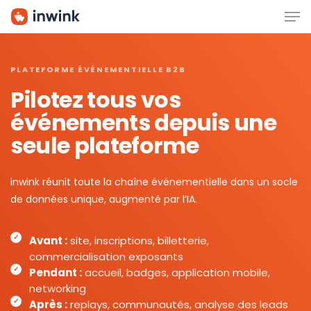
Men
Skip
to
main
content
PLATEFORME ÉVÉNEMENTIELLE B2B
Pilotez tous vos
événements depuis une
seule plateforme
inwink réunit toute la chaîne événementielle dans un socle
de données unique, augmenté par l’IA.
Avant :
site, inscriptions, billetterie,
commercialisation exposants
Pendant :
accueil, badges, application mobile,
networking
Après :
replays, communautés, analyse des leads