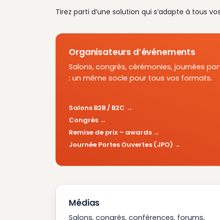
Tirez parti d’une solution qui s’adapte à tous vo
Organisateurs d’événements
Salons, congrès, cérémonies, journées por
: un même socle pour tous vos formats.
Salons B2B / B2C
Congrès
Remise de prix – awards
Journée Portes Ouvertes (JPO)
Médias
Salons, congrès, conférences, forums,