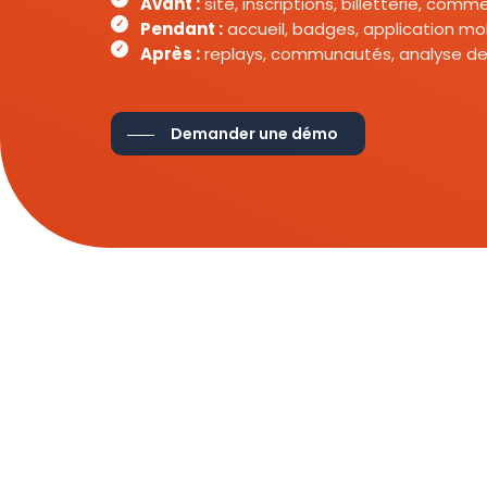
Avant :
site, inscriptions, billetterie, com
Pendant :
accueil, badges, application mob
Après :
replays, communautés, analyse de
Demander une démo