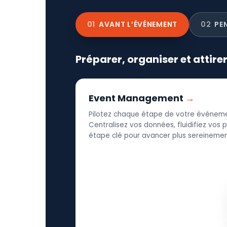
01
AVANT L’ÉVÉNEMENT
02
PE
Préparer, organiser et attire
Event Management
Pilotez chaque étape de votre événeme
Centralisez vos données, fluidifiez vos
étape clé pour avancer plus sereinement