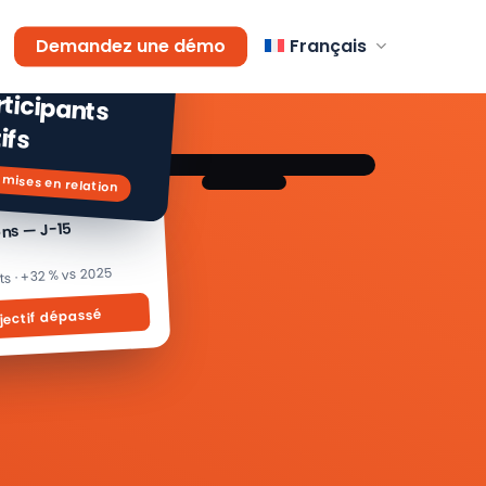
AGEMENT
Demandez une démo
Français
 % de
icipants
ifs
 mises en relation
ons — J-15
its · +32 % vs 2025
jectif dépassé