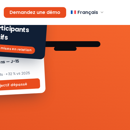
AGEMENT
Demandez une démo
Français
 % de
icipants
ifs
 mises en relation
ons — J-15
its · +32 % vs 2025
jectif dépassé