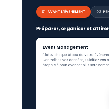
01
AVANT L’ÉVÉNEMENT
02
PE
Préparer, organiser et attire
Event Management
Pilotez chaque étape de votre événeme
Centralisez vos données, fluidifiez vos
étape clé pour avancer plus sereinement