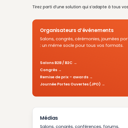
Tirez parti d’une solution qui s’adapte à tous vo
Organisateurs d’événements
Salons, congrès, cérémonies, journées por
: un même socle pour tous vos formats.
Salons B2B / B2C
Congrès
Remise de prix – awards
Journée Portes Ouvertes (JPO)
Médias
Salons, congrès, conférences, forums,