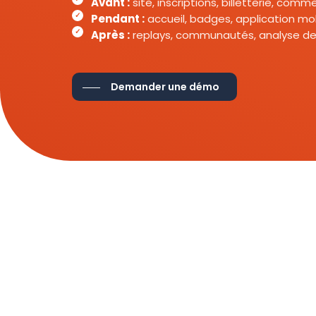
Avant :
site, inscriptions, billetterie, com
Pendant :
accueil, badges, application mob
Après :
replays, communautés, analyse de
Demander une démo