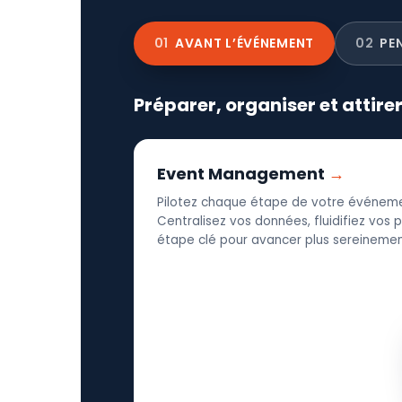
01
AVANT L’ÉVÉNEMENT
02
PE
Préparer, organiser et attire
Event Management
Pilotez chaque étape de votre événeme
Centralisez vos données, fluidifiez vos
étape clé pour avancer plus sereinement