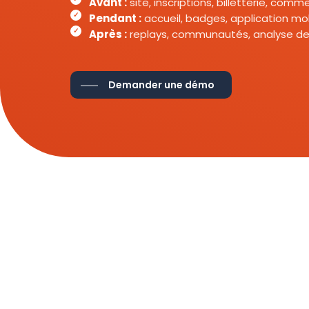
Avant :
site, inscriptions, billetterie, com
Pendant :
accueil, badges, application mob
Après :
replays, communautés, analyse de
Demander une démo