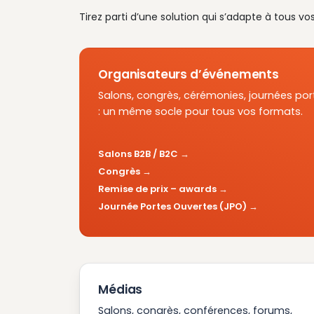
Tirez parti d’une solution qui s’adapte à tous vo
Organisateurs d’événements
Salons, congrès, cérémonies, journées por
: un même socle pour tous vos formats.
Salons B2B / B2C
Congrès
Remise de prix – awards
Journée Portes Ouvertes (JPO)
Médias
Salons, congrès, conférences, forums,