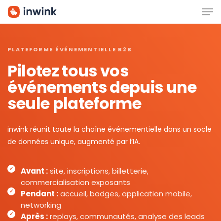
Men
Skip
to
main
content
PLATEFORME ÉVÉNEMENTIELLE B2B
Pilotez tous vos
événements depuis une
seule plateforme
inwink réunit toute la chaîne événementielle dans un socle
de données unique, augmenté par l’IA.
Avant :
site, inscriptions, billetterie,
commercialisation exposants
Pendant :
accueil, badges, application mobile,
networking
Après :
replays, communautés, analyse des leads