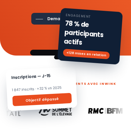
ENGAGEMENT
Demander une démo
78 % de
participants
actifs
+128 mises en relation
Inscriptions — J-15
ILS PILOTENT LEURS ÉVÉNEMENTS AVEC INWINK
1 847 inscrits · +32 % vs 2025
Objectif dépassé