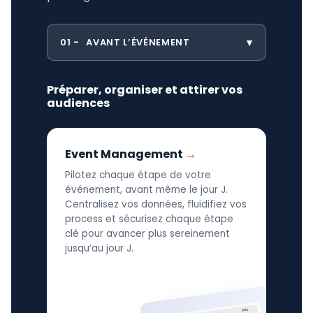
01
AVANT L’ÉVÉNEMENT
Préparer, organiser et attirer vos
audiences
Event Management
Pilotez chaque étape de votre
événement, avant même le jour J.
Centralisez vos données, fluidifiez vos
process et sécurisez chaque étape
clé pour avancer plus sereinement
jusqu’au jour J.