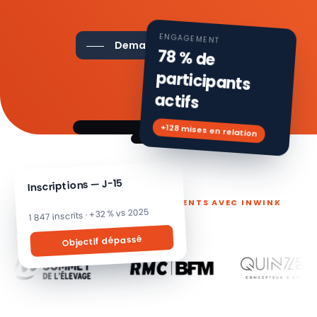
ENGAGEMENT
Demander une démo
78 % de
participants
actifs
+128 mises en relation
Inscriptions — J-15
ILS PILOTENT LEURS ÉVÉNEMENTS AVEC INWINK
1 847 inscrits · +32 % vs 2025
Objectif dépassé