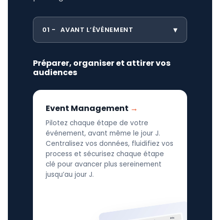
01
AVANT L’ÉVÉNEMENT
Préparer, organiser et attirer vos
audiences
Event Management
Pilotez chaque étape de votre
événement, avant même le jour J.
Centralisez vos données, fluidifiez vos
process et sécurisez chaque étape
clé pour avancer plus sereinement
jusqu’au jour J.