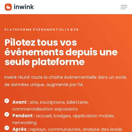
Men
Skip
to
main
content
PLATEFORME ÉVÉNEMENTIELLE B2B
Pilotez tous vos
événements depuis une
seule plateforme
inwink réunit toute la chaîne événementielle dans un socle
de données unique, augmenté par l’IA.
Avant :
site, inscriptions, billetterie,
commercialisation exposants
Pendant :
accueil, badges, application mobile,
networking
Après :
replays, communautés, analyse des leads