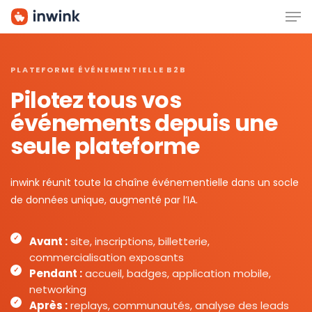
Men
Skip
to
main
content
PLATEFORME ÉVÉNEMENTIELLE B2B
Pilotez tous vos
événements depuis une
seule plateforme
inwink réunit toute la chaîne événementielle dans un socle
de données unique, augmenté par l’IA.
Avant :
site, inscriptions, billetterie,
commercialisation exposants
Pendant :
accueil, badges, application mobile,
networking
Après :
replays, communautés, analyse des leads