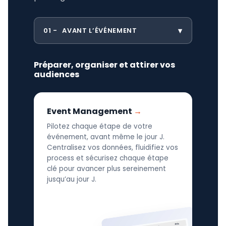
01
AVANT L’ÉVÉNEMENT
Préparer, organiser et attirer vos
audiences
Event Management
Pilotez chaque étape de votre
événement, avant même le jour J.
Centralisez vos données, fluidifiez vos
process et sécurisez chaque étape
clé pour avancer plus sereinement
jusqu’au jour J.