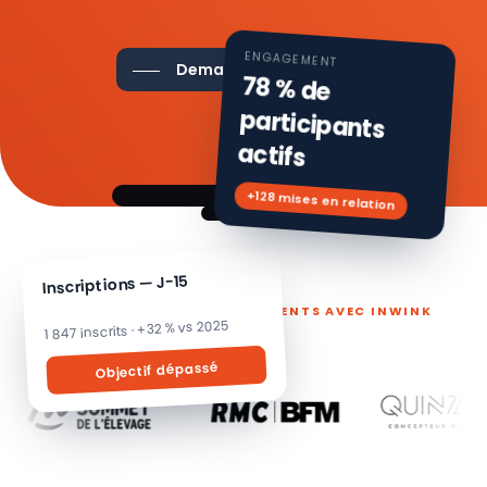
ENGAGEMENT
Demander une démo
78 % de
participants
actifs
+128 mises en relation
Inscriptions — J-15
ILS PILOTENT LEURS ÉVÉNEMENTS AVEC INWINK
1 847 inscrits · +32 % vs 2025
Objectif dépassé