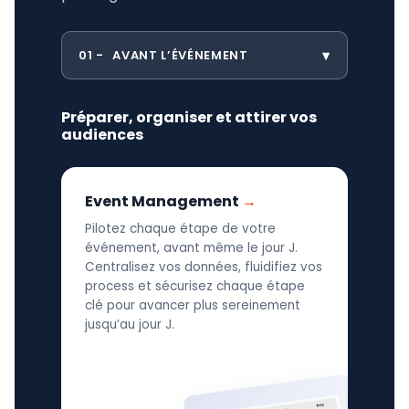
01
AVANT L’ÉVÉNEMENT
Préparer, organiser et attirer vos
audiences
Event Management
Pilotez chaque étape de votre
événement, avant même le jour J.
Centralisez vos données, fluidifiez vos
process et sécurisez chaque étape
clé pour avancer plus sereinement
jusqu’au jour J.