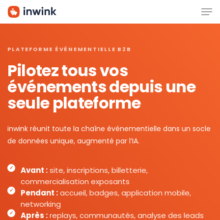
Men
Skip
to
main
content
PLATEFORME ÉVÉNEMENTIELLE B2B
Pilotez tous vos
événements depuis une
seule plateforme
inwink réunit toute la chaîne événementielle dans un socle
de données unique, augmenté par l’IA.
Avant :
site, inscriptions, billetterie,
commercialisation exposants
Pendant :
accueil, badges, application mobile,
networking
Après :
replays, communautés, analyse des leads