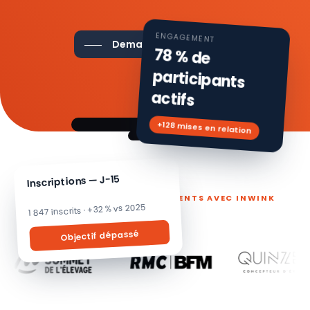
ENGAGEMENT
Demander une démo
78 % de
participants
actifs
+128 mises en relation
Inscriptions — J-15
ILS PILOTENT LEURS ÉVÉNEMENTS AVEC INWINK
1 847 inscrits · +32 % vs 2025
Objectif dépassé