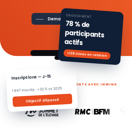
ENGAGEMENT
Demander une démo
78 % de
participants
actifs
+128 mises en relation
Inscriptions — J-15
ILS PILOTENT LEURS ÉVÉNEMENTS AVEC INWINK
1 847 inscrits · +32 % vs 2025
Objectif dépassé