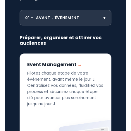
01
AVANT L’ÉVÉNEMENT
Préparer, organiser et attirer vos
audiences
Event Management
Pilotez chaque étape de votre
événement, avant même le jour J.
Centralisez vos données, fluidifiez vos
process et sécurisez chaque étape
clé pour avancer plus sereinement
jusqu’au jour J.