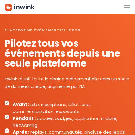
Men
Skip
to
main
content
PLATEFORME ÉVÉNEMENTIELLE B2B
Pilotez tous vos
événements depuis une
seule plateforme
inwink réunit toute la chaîne événementielle dans un socle
de données unique, augmenté par l’IA.
Avant :
site, inscriptions, billetterie,
commercialisation exposants
Pendant :
accueil, badges, application mobile,
networking
Après :
replays, communautés, analyse des leads