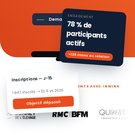
ENGAGEMENT
Demander une démo
78 % de
participants
actifs
+128 mises en relation
Inscriptions — J-15
ILS PILOTENT LEURS ÉVÉNEMENTS AVEC INWINK
1 847 inscrits · +32 % vs 2025
Objectif dépassé