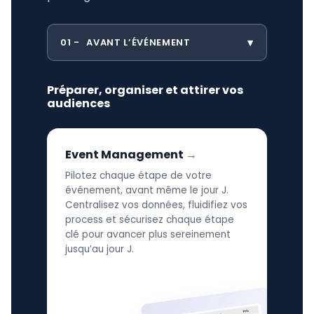
01
AVANT L’ÉVÉNEMENT
Préparer, organiser et attirer vos
audiences
Event Management
Pilotez chaque étape de votre
événement, avant même le jour J.
Centralisez vos données, fluidifiez vos
process et sécurisez chaque étape
clé pour avancer plus sereinement
jusqu’au jour J.