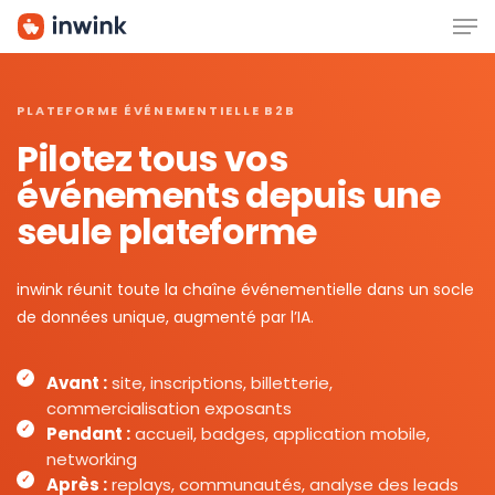
Men
Skip
to
main
content
PLATEFORME ÉVÉNEMENTIELLE B2B
Pilotez tous vos
événements depuis une
seule plateforme
inwink réunit toute la chaîne événementielle dans un socle
de données unique, augmenté par l’IA.
Avant :
site, inscriptions, billetterie,
commercialisation exposants
Pendant :
accueil, badges, application mobile,
networking
Après :
replays, communautés, analyse des leads