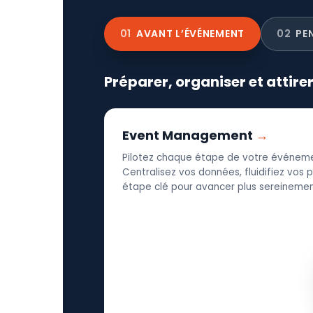
01
AVANT L’ÉVÉNEMENT
02
PE
Préparer, organiser et attire
Event Management
Pilotez chaque étape de votre événeme
Centralisez vos données, fluidifiez vos
étape clé pour avancer plus sereinement