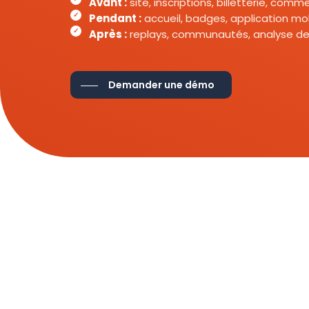
Avant :
site, inscriptions, billetterie, com
Pendant :
accueil, badges, application mob
Après :
replays, communautés, analyse de
Demander une démo