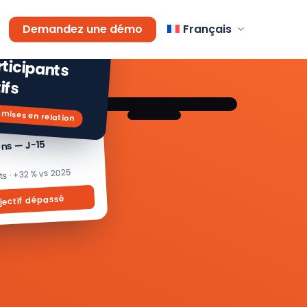
AGEMENT
Demandez une démo
Français
 % de
icipants
ifs
 mises en relation
ons — J-15
its · +32 % vs 2025
jectif dépassé