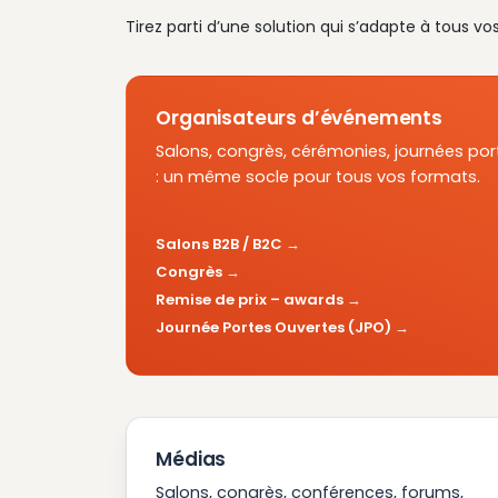
Tirez parti d’une solution qui s’adapte à tous vo
Organisateurs d’événements
Salons, congrès, cérémonies, journées por
: un même socle pour tous vos formats.
Salons B2B / B2C
Congrès
Remise de prix – awards
Journée Portes Ouvertes (JPO)
Médias
Salons, congrès, conférences, forums,