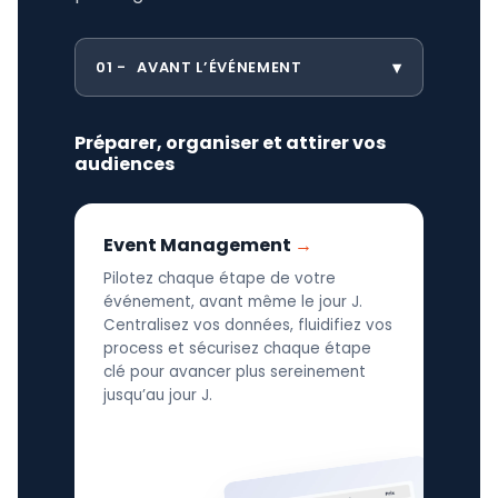
01
AVANT L’ÉVÉNEMENT
Préparer, organiser et attirer vos
audiences
Event Management
Pilotez chaque étape de votre
événement, avant même le jour J.
Centralisez vos données, fluidifiez vos
process et sécurisez chaque étape
clé pour avancer plus sereinement
jusqu’au jour J.