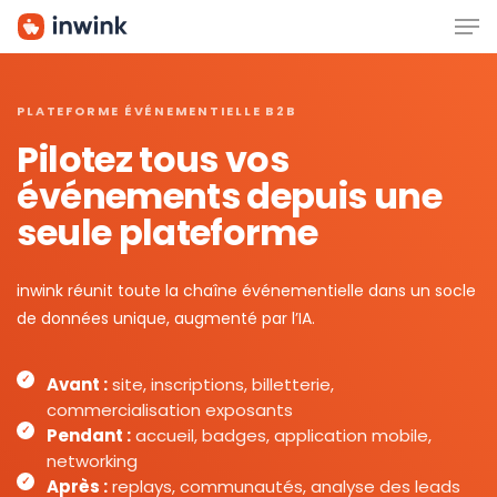
Men
Skip
to
main
content
PLATEFORME ÉVÉNEMENTIELLE B2B
Pilotez tous vos
événements depuis une
seule plateforme
inwink réunit toute la chaîne événementielle dans un socle
de données unique, augmenté par l’IA.
Avant :
site, inscriptions, billetterie,
commercialisation exposants
Pendant :
accueil, badges, application mobile,
networking
Après :
replays, communautés, analyse des leads