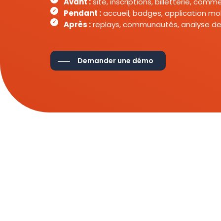
Avant :
site, inscriptions, billetterie, com
Pendant :
accueil, badges, application mob
Après :
replays, communautés, analyse de
Demander une démo