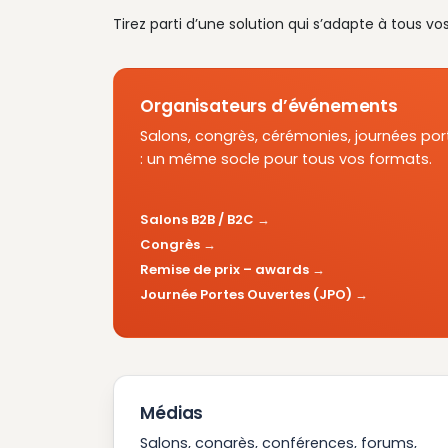
Tirez parti d’une solution qui s’adapte à tous vo
Organisateurs d’événements
Salons, congrès, cérémonies, journées por
: un même socle pour tous vos formats.
Salons B2B / B2C
Congrès
Remise de prix – awards
Journée Portes Ouvertes (JPO)
Médias
Salons, congrès, conférences, forums,