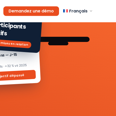
AGEMENT
Demandez une démo
Français
 % de
icipants
ifs
 mises en relation
ons — J-15
its · +32 % vs 2025
jectif dépassé