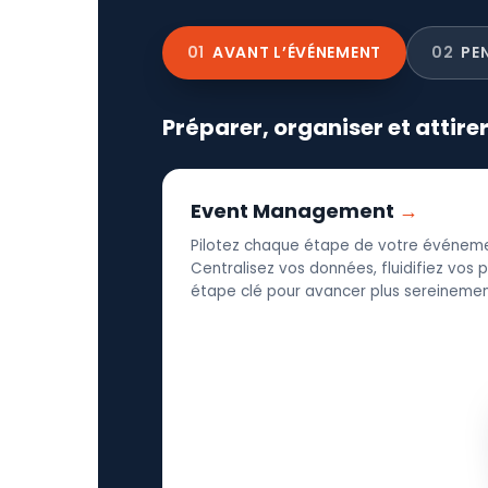
01
AVANT L’ÉVÉNEMENT
02
PE
Préparer, organiser et attire
Event Management
Pilotez chaque étape de votre événeme
Centralisez vos données, fluidifiez vos
étape clé pour avancer plus sereinement