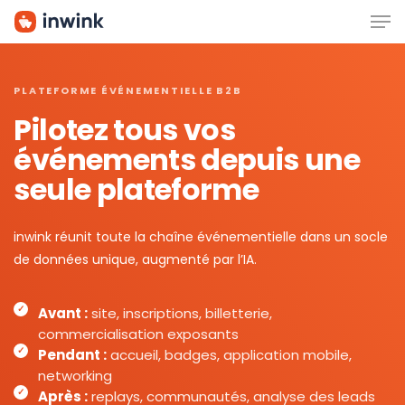
Men
Skip
to
main
content
PLATEFORME ÉVÉNEMENTIELLE B2B
Pilotez tous vos
événements depuis une
seule plateforme
inwink réunit toute la chaîne événementielle dans un socle
de données unique, augmenté par l’IA.
Avant :
site, inscriptions, billetterie,
commercialisation exposants
Pendant :
accueil, badges, application mobile,
networking
Après :
replays, communautés, analyse des leads