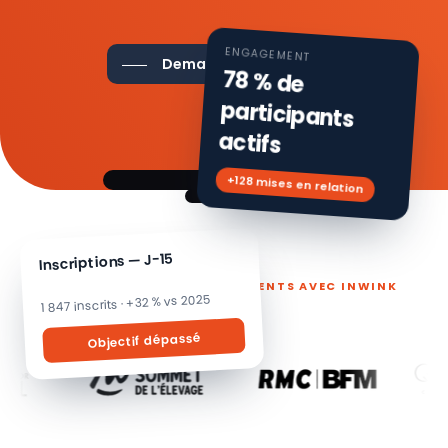
ENGAGEMENT
Demander une démo
78 % de
participants
actifs
+128 mises en relation
Inscriptions — J-15
ILS PILOTENT LEURS ÉVÉNEMENTS AVEC INWINK
1 847 inscrits · +32 % vs 2025
Objectif dépassé