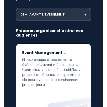
01
AVANT L’ÉVÉNEMENT
Préparer, organiser et attirer vos
audiences
Event Management
Pilotez chaque étape de votre
événement, avant même le jour J.
Centralisez vos données, fluidifiez vos
process et sécurisez chaque étape
clé pour avancer plus sereinement
jusqu’au jour J.