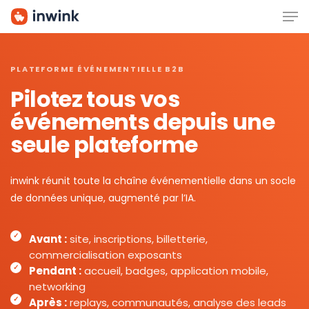
Men
Skip
to
main
content
PLATEFORME ÉVÉNEMENTIELLE B2B
Pilotez tous vos
événements depuis une
seule plateforme
inwink réunit toute la chaîne événementielle dans un socle
de données unique, augmenté par l’IA.
Avant :
site, inscriptions, billetterie,
commercialisation exposants
Pendant :
accueil, badges, application mobile,
networking
Après :
replays, communautés, analyse des leads