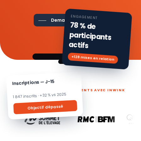
ENGAGEMENT
Demander une démo
78 % de
participants
actifs
+128 mises en relation
Inscriptions — J-15
ILS PILOTENT LEURS ÉVÉNEMENTS AVEC INWINK
1 847 inscrits · +32 % vs 2025
Objectif dépassé