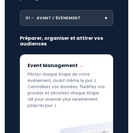
01
AVANT L’ÉVÉNEMENT
Préparer, organiser et attirer vos
audiences
Event Management
Pilotez chaque étape de votre
événement, avant même le jour J.
Centralisez vos données, fluidifiez vos
process et sécurisez chaque étape
clé pour avancer plus sereinement
jusqu’au jour J.